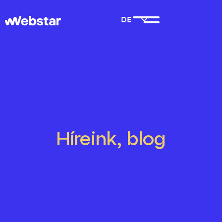
DE
DE
HU
HU
EN
EN
Rólunk
Szolgáltatásaink
Az év irodája
H6todik
Híreink, blog
Munkáink
Kapcsolat