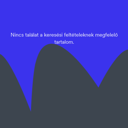
7625 Pécs, Majorossy Imre u. 36.
info@webstar.hu
+36 70 491 88 80
Nincs találat a keresési feltételeknek megfelelő
tartalom.