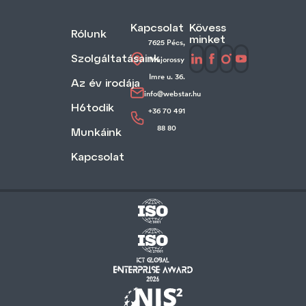
Kapcsolat
Kövess
Rólunk
minket
7625 Pécs,
Szolgáltatásaink
Majorossy
Imre u. 36.
Az év irodája
info@webstar.hu
H6todik
+36 70 491
88 80
Munkáink
Kapcsolat