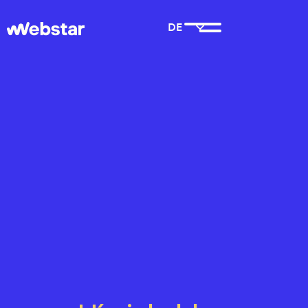
DE
DE
HU
HU
EN
EN
Rólunk
Szolgáltatásaink
Az év irodája
H6todik
Munkáink
Kapcsolat