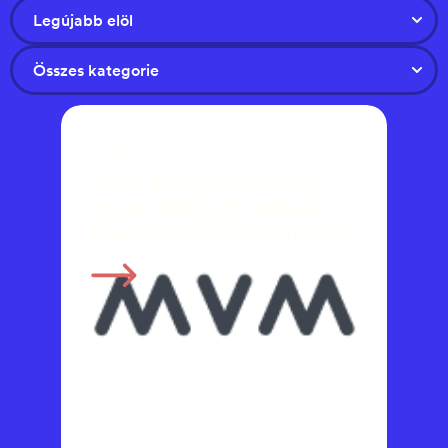
Legújabb elöl
Összes kategorie
1 perc
Amit az egész ország
ismer: integrált online
ügyfélszolgálati platform