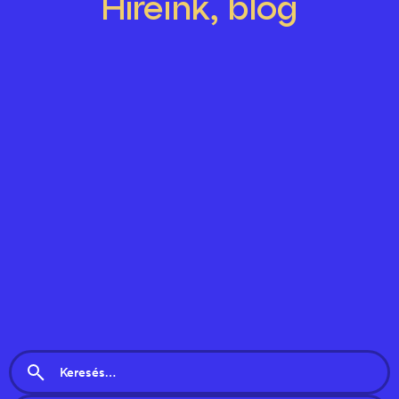
Híreink, blog
7625 Pécs, Majorossy Imre u. 36.
info@webstar.hu
+36 70 491 88 80