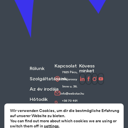
Kapcsolat
Kövess
Rólunk
minket
7625 Pécs,
Szolgáltatásaink
Majorossy
Imre u. 36.
Az év irodája
info@webstar.hu
H6todik
+36 70 491
88 80
Munkáink
Wir verwenden Cookies, um dir die bestmögliche Erfahrung
auf unserer Website zu bieten.
Kapcsolat
You can find out more about which cookies we are using or
switch them off in
settings
.