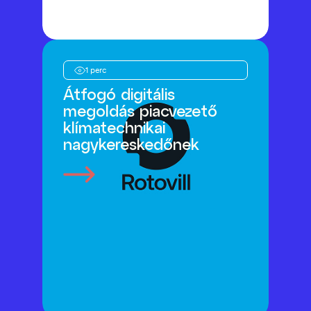
1 perc
Átfogó digitális
megoldás piacvezető
klímatechnikai
nagykereskedőnek