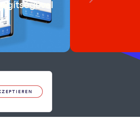
segítségével
KZEPTIEREN
Kapcsolat
odik