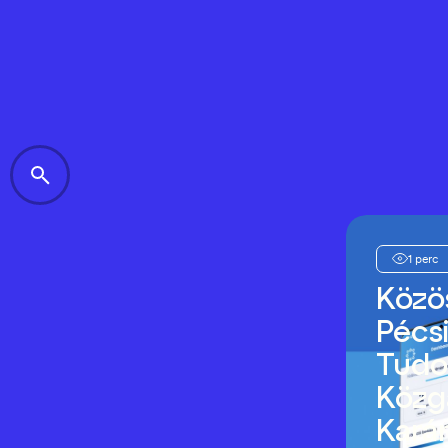
1 perc
Közö
Pécs
Tud
Közg
Kará