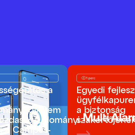
1 perc
sségépítés a
Egyedi fejles
i
ügyfélkapure
ományegyetem
a biztonság
azdaságtudományi
szakértőjéne
n a Campus-