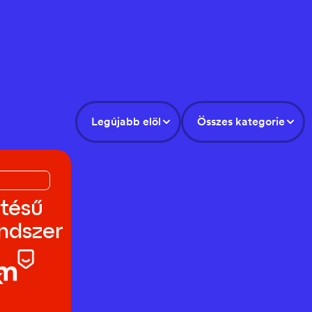
Legújabb elöl
Összes kategorie
ztésű
ndszer
k