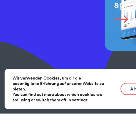
app 
Wir verwenden Cookies, um dir die
bestmögliche Erfahrung auf unserer Website zu
7625 Pécs, Majorossy Imre u. 36.
info@webstar.hu
+36 70 491 88 80
bieten.
A
You can find out more about which cookies we
are using or switch them off in
settings
.
Rólunk
H6t